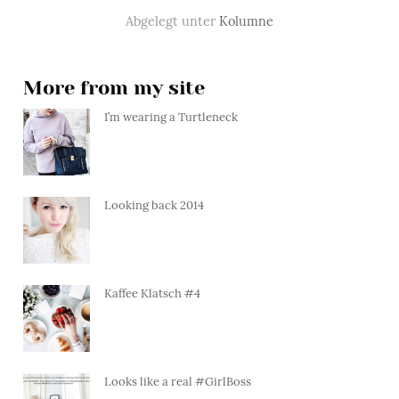
Abgelegt unter
Kolumne
More from my site
I’m wearing a Turtleneck
Looking back 2014
Kaffee Klatsch #4
Looks like a real #GirlBoss