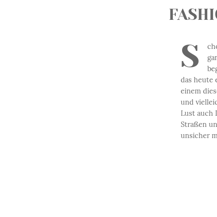
FASHI
S
ch
ga
be
das heute 
einem dies
und viellei
Lust auch L
Straßen un
unsicher 