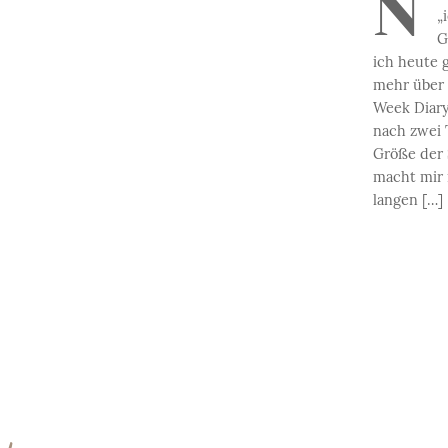
N
„
G
ich heute 
mehr über 
Week Diar
nach zwei 
Größe der 
macht mir 
langen […]