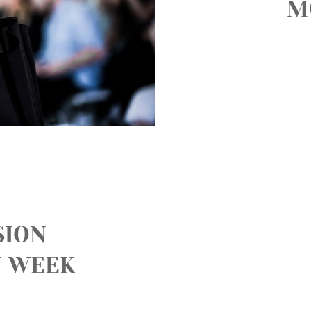
M
SION
N WEEK