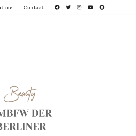
ut me
Contact
Facebook
Twitter
Instagram
YouTube
Snapchat
Beauty
MBFW DER
BERLINER