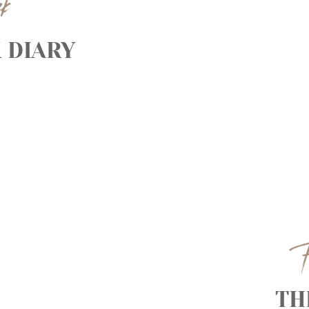
ek
 DIARY
F
TH