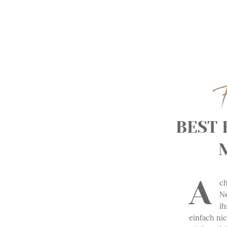
F
BEST 
A
ch
N
ih
einfach ni