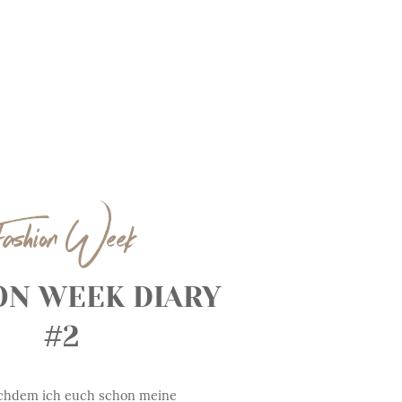
ashion Week
ON WEEK DIARY
#2
chdem ich euch schon meine