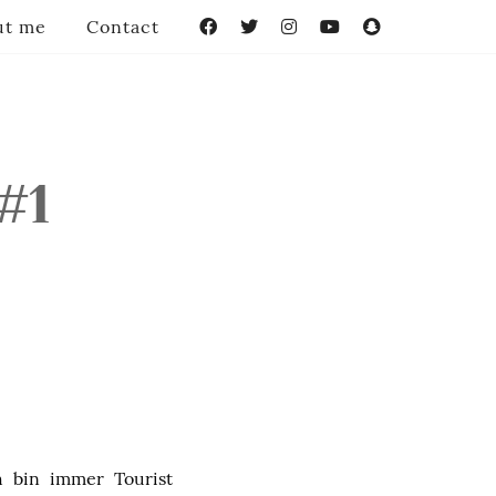
ut me
Contact
Facebook
Twitter
Instagram
YouTube
Snapchat
#1
h bin immer Tourist