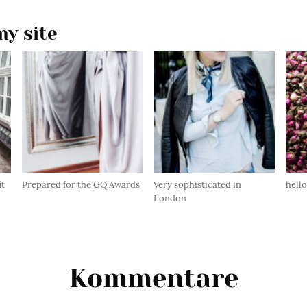
y site
it
Prepared for the GQ Awards
Very sophisticated in
hell
London
Kommentare