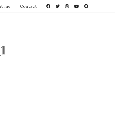
ut me
Contact
Facebook
Twitter
Instagram
YouTube
Snapchat
-
1