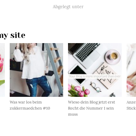
Abgelegt unter
y site
Was war los beim
Wieso dein Blog jetzt erst
Anze
zukkermaedchen #10
Recht die Nummer 1 sein
Stick
muss