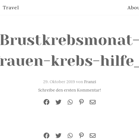
Travel
Abo
Brustkrebsmonat
frauen-krebs-hilfe_
29. Oktober 2019 von
Franzi
Schreibe den ersten Kommentar!