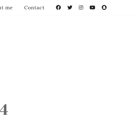
ut me
Contact
Facebook
Twitter
Instagram
YouTube
Snapchat
#4