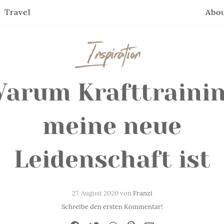
Travel
Abo
Inspiration
arum Krafttraini
meine neue
Leidenschaft ist
27. August 2020 von
Franzi
Schreibe den ersten Kommentar!