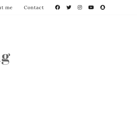
ut me
Contact
Facebook
Twitter
Instagram
YouTube
Snapchat
ng