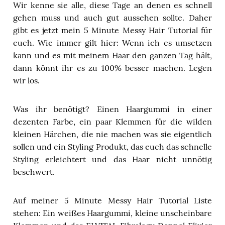
Wir kenne sie alle, diese Tage an denen es schnell
gehen muss und auch gut aussehen sollte. Daher
gibt es jetzt mein 5 Minute Messy Hair Tutorial für
euch. Wie immer gilt hier: Wenn ich es umsetzen
kann und es mit meinem Haar den ganzen Tag hält,
dann könnt ihr es zu 100% besser machen. Legen
wir los.
Was ihr benötigt? Einen Haargummi in einer
dezenten Farbe, ein paar Klemmen für die wilden
kleinen Härchen, die nie machen was sie eigentlich
sollen und ein Styling Produkt, das euch das schnelle
Styling erleichtert und das Haar nicht unnötig
beschwert.
Auf meiner 5 Minute Messy Hair Tutorial Liste
stehen: Ein weißes Haargummi, kleine unscheinbare