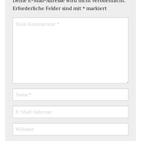
Deine E-Mail-Adresse wird nicht veröffentlicht.
Erforderliche Felder sind mit
*
markiert