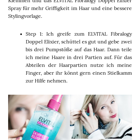
Klemmen und das ELVITAL Fibralogy Doppel Elixier
Spray für mehr Griffigkeit im Haar und eine bessere
Stylingvorlage.
Step 1: Ich greife zum ELVITAL Fibralogy
Doppel Elixier, schüttel es gut und gebe zwei
bis drei Pumpstöße auf das Haar. Dann teile
ich meine Haare in drei Partien auf. Für das
Abteilen der Haarpartien nutze ich meine
Finger, aber ihr könnt gern einen Stielkamm
zur Hilfe nehmen.