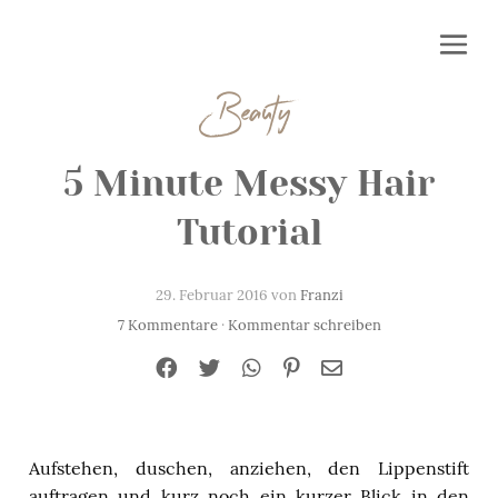
Beauty
5 Minute Messy Hair
Tutorial
29. Februar 2016 von
Franzi
7 Kommentare
·
Kommentar schreiben
Aufstehen, duschen, anziehen, den Lippenstift
auftragen und kurz noch ein kurzer Blick in den