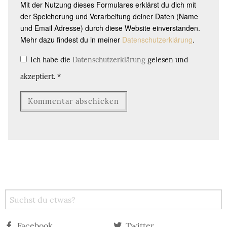
Mit der Nutzung dieses Formulares erklärst du dich mit
der Speicherung und Verarbeitung deiner Daten (Name
und Email Adresse) durch diese Website einverstanden.
Mehr dazu findest du in meiner
Datenschutzerklärung
.
Ich habe die
Datenschutzerklärung
gelesen und
akzeptiert.
*
Facebook
Twitter