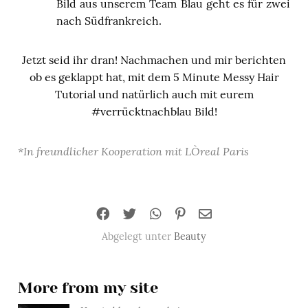
Bild aus unserem Team Blau geht es für zwei
nach Südfrankreich.
Jetzt seid ihr dran! Nachmachen und mir berichten
ob es geklappt hat, mit dem 5 Minute Messy Hair
Tutorial und natürlich auch mit eurem
#verrücktnachblau Bild!
*In freundlicher Kooperation mit LÒreal Paris
Abgelegt unter
Beauty
More from my site