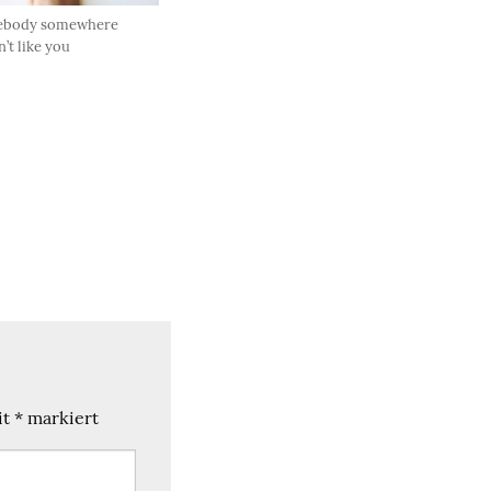
body somewhere
’t like you
it
*
markiert