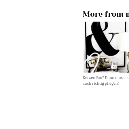
More from m
Kerzen Fan? Dann musst s
auch richtig pflegen!