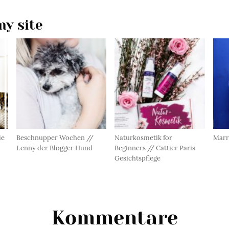
y site
ie
Beschnupper Wochen //
Naturkosmetik for
Marr
Lenny der Blogger Hund
Beginners // Cattier Paris
Gesichtspflege
Kommentare