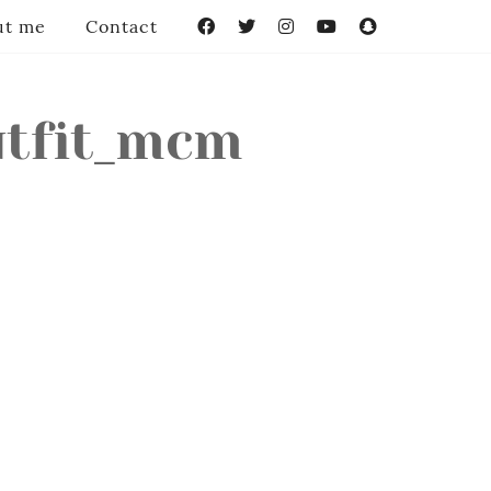
ut me
Contact
Facebook
Twitter
Instagram
YouTube
Snapchat
utfit_mcm