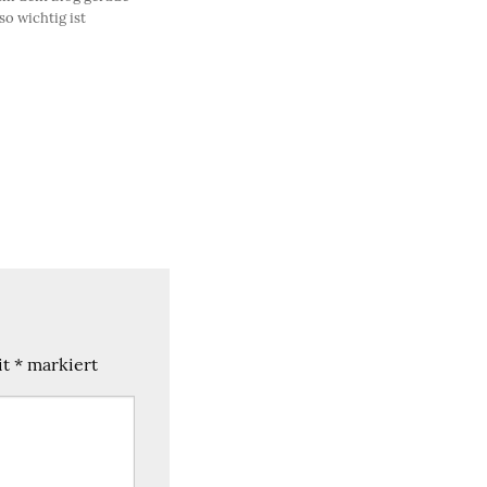
 so wichtig ist
it
*
markiert