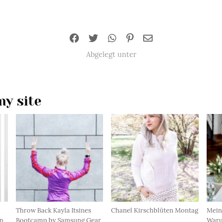
Abgelegt unter
y site
Throw Back Kayla Itsines
Chanel Kirschblüten Montag
Mein
n
Bootcamp by Samsung Gear
Waru