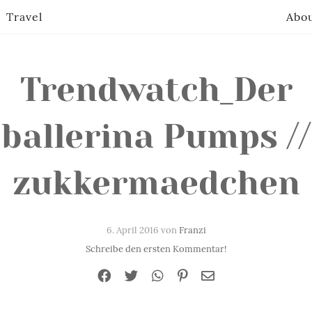
Travel
Abo
Trendwatch_Der
ballerina Pumps //
zukkermaedchen
6. April 2016 von
Franzi
Schreibe den ersten Kommentar!