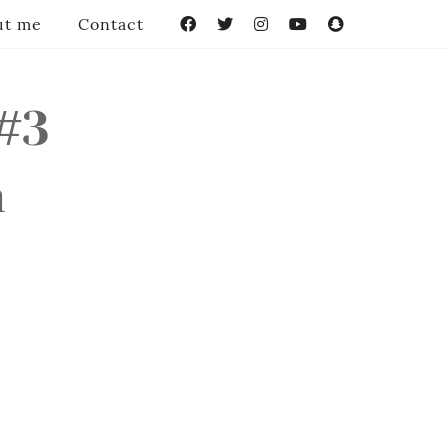
ut me
Contact
Facebook
Twitter
Instagram
YouTube
Snapchat
#3
n