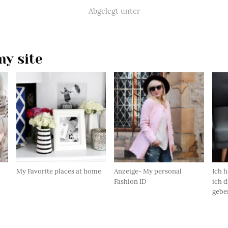
Abgelegt unter
y site
My Favorite places at home
Anzeige- My personal
Ich h
Fashion ID
ich d
gebe