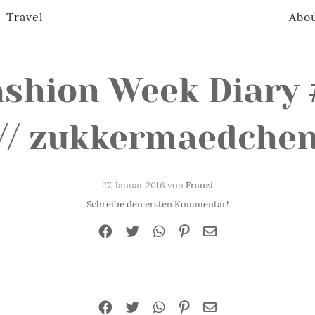
Travel
Abo
ashion Week Diary 
// zukkermaedche
27. Januar 2016 von
Franzi
Schreibe den ersten Kommentar!