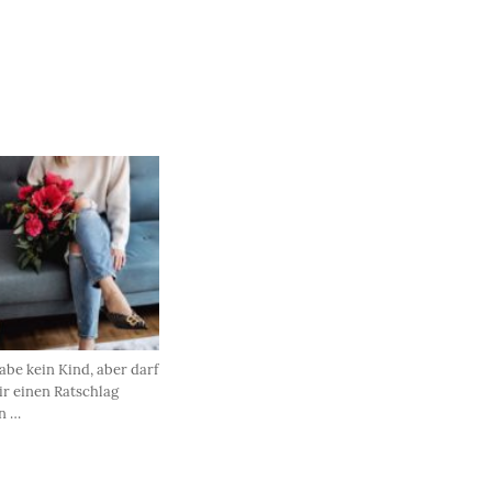
abe kein Kind, aber darf
ir einen Ratschlag
n …