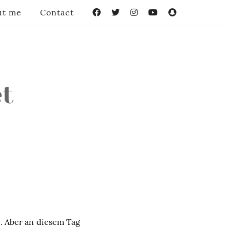
ut me
Contact
Facebook
Twitter
Instagram
YouTube
Snapchat
et
e. Aber an diesem Tag