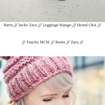
Barts // Jacke Zara // Leggings Mango // Hemd C&A //
// Tasche MCM // Boots // Zara //