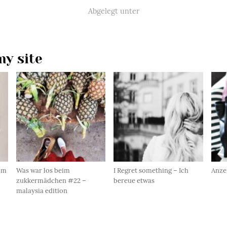
Abgelegt unter
y site
 im
Was war los beim
I Regret something – Ich
Anze
zukkermädchen #22 –
bereue etwas
malaysia edition