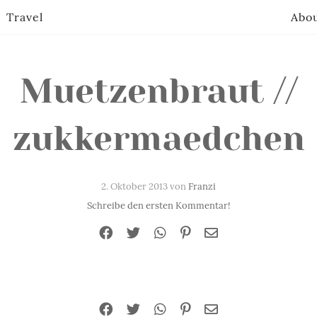
Travel
Abo
Muetzenbraut //
zukkermaedchen
2. Oktober 2013 von
Franzi
Schreibe den ersten Kommentar!