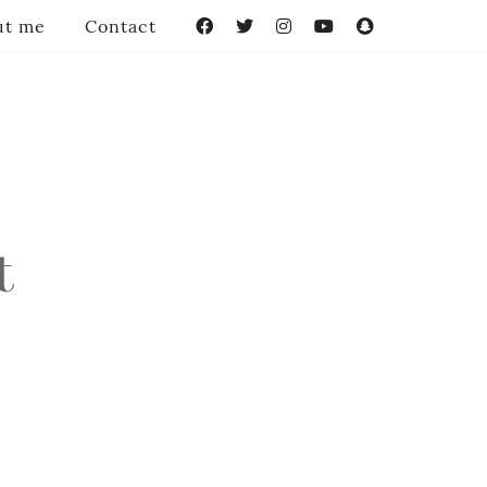
ut me
Contact
Facebook
Twitter
Instagram
YouTube
Snapchat
t