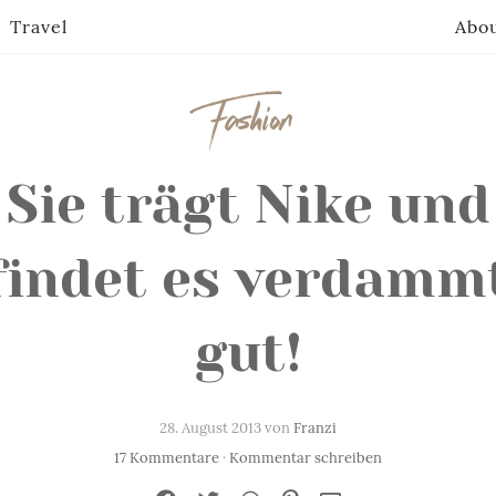
Travel
Abo
Fashion
Sie trägt Nike und
findet es verdamm
gut!
28. August 2013 von
Franzi
17 Kommentare
·
Kommentar schreiben