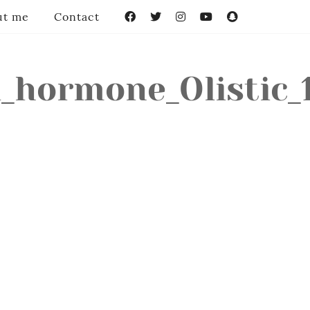
ut me
Contact
Facebook
Twitter
Instagram
YouTube
Snapchat
l_hormone_Olistic_