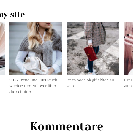
y site
2016 Trend und 2020 auch
Ist es noch ok glücklich zu
Drei
wieder: Der Pullover über
sein?
zum 
die Schulter
Kommentare