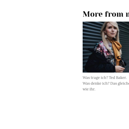
More from m
Was trage ich? Ted Baker.
Was denke ich? Das gleich
wie ihr.