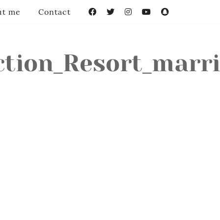
ut me
Contact
Facebook
Twitter
Instagram
YouTube
Snapchat
ction_Resort_marri