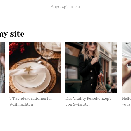
Abgelegt unter
y site
3 Tischdekorationen für
Das Vitality Reisekonzept
Hello
Weihnachten
von Swissotel
you?