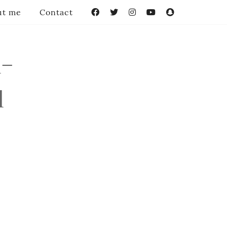
ut me
Contact
Facebook
Twitter
Instagram
YouTube
Snapchat
-
1