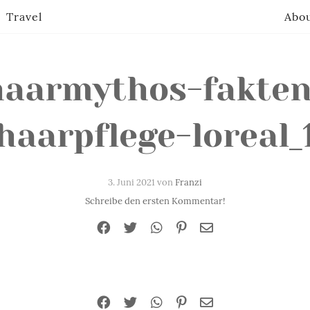
Travel
Abo
haarmythos-fakten
haarpflege-loreal_
3. Juni 2021 von
Franzi
Schreibe den ersten Kommentar!