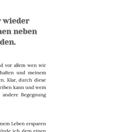
r wieder
onen neben
den.
d vor allem wen wir
schalten und meinem
n. Klar, durch diese
bleiben kann und wem
r andere Begegnung
einem Leben ersparen
würde ich dem einen