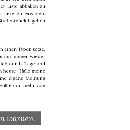
ner Liste abhaken zu
rriere zu erzählen,
n Studentenclub gehen
en einen Typen setze,
es mir immer wieder
lieb nur 14 Tage und
h heute „Hallo meine
eine eigene Meinung
 wollte und mehr vom
rn warnen.