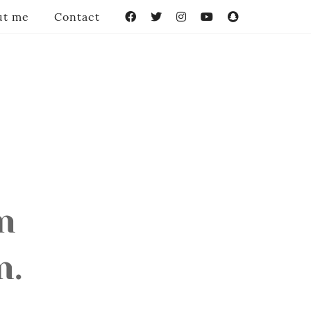
ut me
Contact
Facebook
Twitter
Instagram
YouTube
Snapchat
n
n.