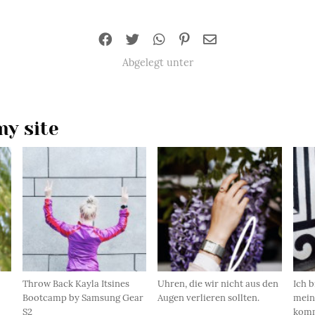
Abgelegt unter
y site
Throw Back Kayla Itsines
Uhren, die wir nicht aus den
Ich b
Bootcamp by Samsung Gear
Augen verlieren sollten.
mein
S2
komm