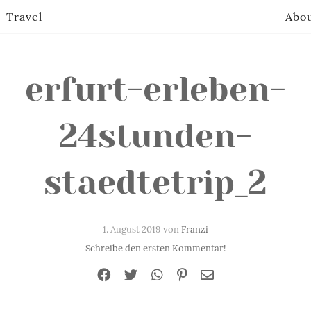
Travel
Abo
erfurt-erleben-
24stunden-
staedtetrip_2
1. August 2019 von
Franzi
Schreibe den ersten Kommentar!