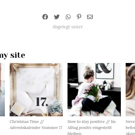
Abgelegt unter
y site
Christmas Time //
How to stay positive // Im
Neve
Adventskalender Nummer 17
Alltag positiv eingestellt
befor
bleiben
Akze