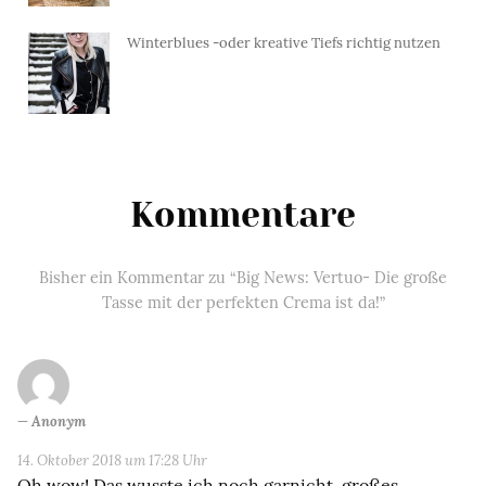
Winterblues -oder kreative Tiefs richtig nutzen
Kommentare
Bisher ein Kommentar zu “Big News: Vertuo- Die große
Tasse mit der perfekten Crema ist da!”
Anonym
14. Oktober 2018 um 17:28 Uhr
Oh wow! Das wusste ich noch garnicht, großes