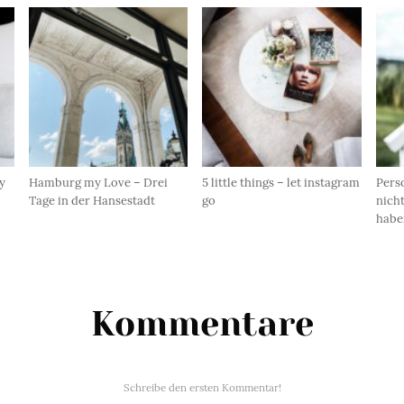
ty
Hamburg my Love – Drei
5 little things – let instagram
Perso
Tage in der Hansestadt
go
nicht
habe
Kommentare
Schreibe den ersten Kommentar!