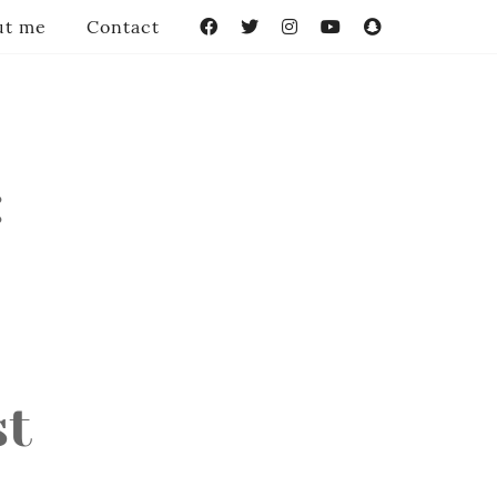
ut me
Contact
Facebook
Twitter
Instagram
YouTube
Snapchat
:
st