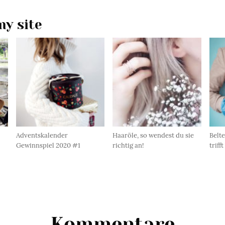
y site
Adventskalender
Haaröle, so wendest du sie
Belte
Gewinnspiel 2020 #1
richtig an!
triff
Kommentare