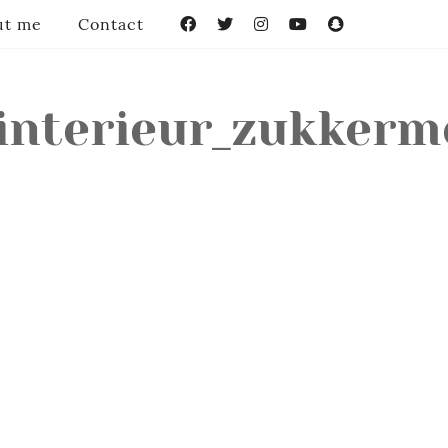
ut me
Contact
Facebook
Twitter
Instagram
YouTube
Snapchat
_interieur_zukkerm