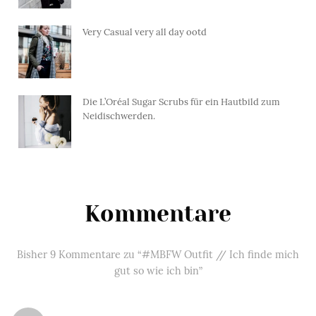
Very Casual very all day ootd
Die L’Oréal Sugar Scrubs für ein Hautbild zum
Neidischwerden.
Kommentare
Bisher 9 Kommentare zu “#MBFW Outfit // Ich finde mich
gut so wie ich bin”