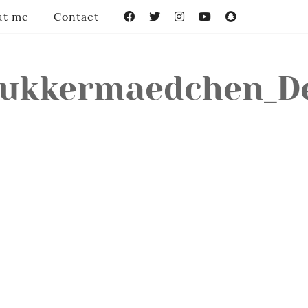
ut me
Contact
Facebook
Twitter
Instagram
YouTube
Snapchat
ukkermaedchen_De