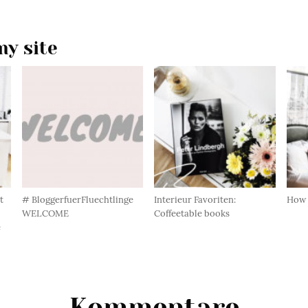
y site
t
# BloggerfuerFluechtlinge
Interieur Favoriten:
How t
WELCOME
Coffeetable books
e
Kommentare