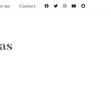
ut me
Contact
Facebook
Twitter
Instagram
YouTube
Snapchat
das