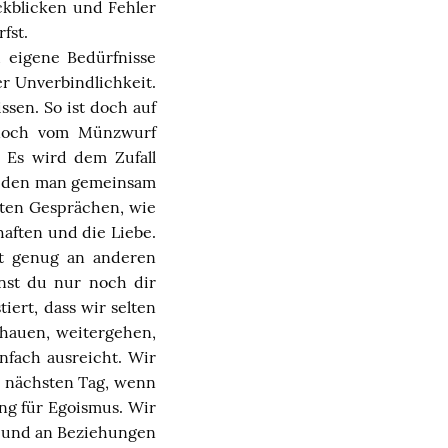
ckblicken und Fehler
fst.
 eigene Bedürfnisse
r Unverbindlichkeit.
sen. So ist doch auf
 noch vom Münzwurf
 Es wird dem Zufall
g, den man gemeinsam
xten Gesprächen, wie
aften und die Liebe.
ft genug an anderen
nnst du nur noch dir
tiert, dass wir selten
chauen, weitergehen,
nfach ausreicht. Wir
am nächsten Tag, wenn
ung für Egoismus. Wir
n und an Beziehungen