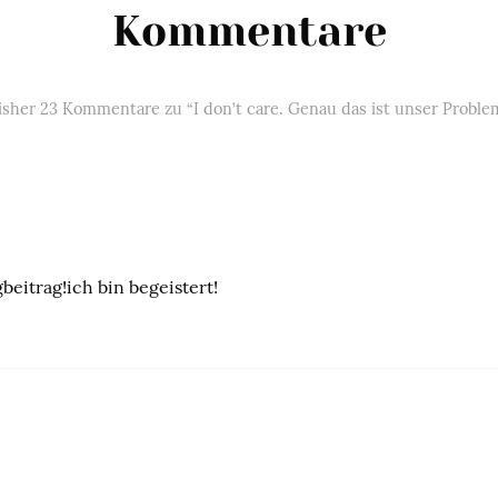
Kommentare
isher 23 Kommentare zu “I don’t care. Genau das ist unser Proble
gbeitrag!ich bin begeistert!