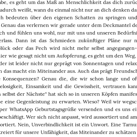
abe, es geht um das Maß an Menschlichkeit das dich zurü
dadurch weißt, wann du einmal nicht nur an dich denken dar
h bedeuten über den eigenen Schatten zu springen und
Genau das verlernen wir gerade unter dem Deckmantel de
ch und fühlen uns wohl, nur mit uns und unseren Bedürfnis
rlass. Dann ist das Schmieden zukünftiger Pläne nur
lück oder das Pech wird nicht mehr selbst angegangen-
 hier wie gesagt nicht um Aufopferung, es geht um den We
der ist leider nicht nur geprägt von Sonnentagen und rela
ch das macht ein Miteinander aus. Auch das prägt Freundsch
 Konsequenzen? Genau die, die wir schon lange und o
losigkeit, Einsamkeit und die Gewissheit, vertrauen ka
ch selbst der Nächste“ hat sich so in unseren Köpfen manifes
e eine Gegenleistung zu erwarten. Wieso? Weil wir wegs
 per WhatsApp Geburtstagsgrüße versenden und es uns ei
eschäftigt. Wer sich nicht anpasst, wird aussortiert und 
sortiert. Nein, Unverbindlichkeit ist ein Unwort. Eine Tarn
kreiert für unsere Unfähigkeit, das Miteinander zu schätze