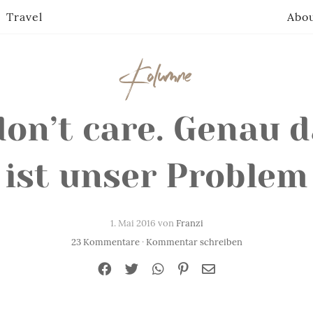
Travel
Abo
Kolumne
don’t care. Genau 
ist unser Problem
1. Mai 2016 von
Franzi
23 Kommentare
·
Kommentar schreiben