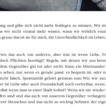
gang und gäbe sich nicht mehr festlegen zu müssen. Wir si
ss wir nicht einmal mehr wissen, wann wir wirklich einm
 genau das ist sie für mich, die Unverbindlichkeit im Leben.
arten das auch von anderen, aber was ist wenn Liebe, F
doch Pflichten benötigt? Regeln, mit denen wir uns be
dem Gegenüber gut tut oder nicht. Kann ein Miteinander
 sehen, nur wenn es gerade passt, es bequem ist, oder 
nicht falsch, Spontanität gehört genauso zum Wir, wie au
ber ist Liebe oder auch Freundschaft noch vertretbar, wenn
 selbst wenn man in einer Stadt wohnt? Wenn wir nie wieder
 frei sind und das auch von unserem Gegenüber verlangen
derer Menschen und das nicht so wichtig Nehmen der eige