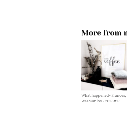
More from m
What happened- Frances,
Was war los ? 2017 #17