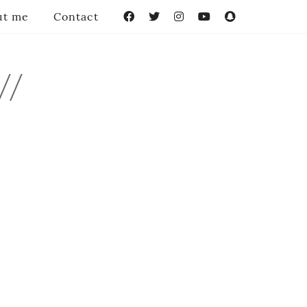
ut me
Contact
Facebook
Twitter
Instagram
YouTube
Snapchat
//