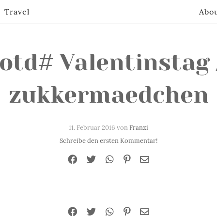
Travel
Abo
otd# Valentinstag 
zukkermaedchen
11. Februar 2016 von
Franzi
Schreibe den ersten Kommentar!