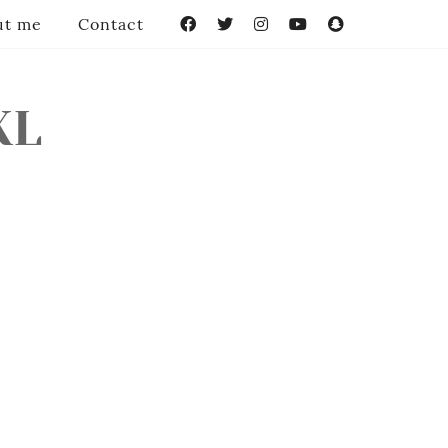
ut me
Contact
Facebook
Twitter
Instagram
YouTube
Snapchat
XL