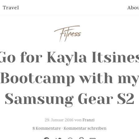
Travel
Abo
Fitness
Go for Kayla Itsine
Bootcamp with m
Samsung Gear S2
29. Januar 2016 von
Franzi
8 Kommentare
·
Kommentar schreiben