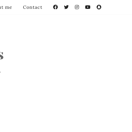
ut me
Contact
Facebook
Twitter
Instagram
YouTube
Snapchat
s
y