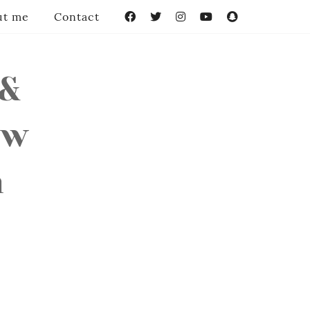
ut me
Contact
Facebook
Twitter
Instagram
YouTube
Snapchat
 &
ow
n