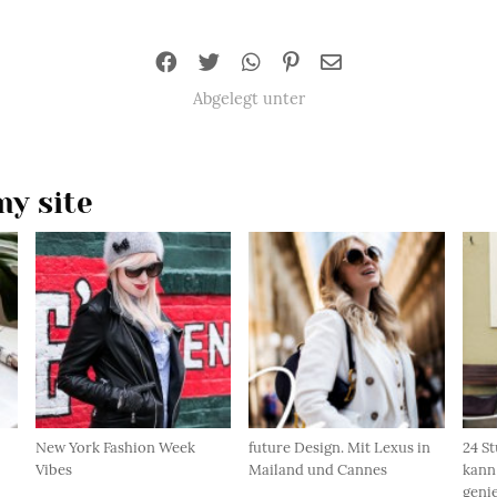
Abgelegt unter
y site
New York Fashion Week
future Design. Mit Lexus in
24 St
Vibes
Mailand und Cannes
kann
geni