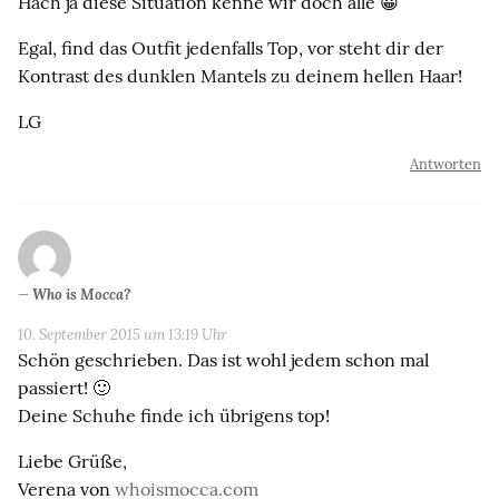
Hach ja diese Situation kenne wir doch alle 😀
Egal, find das Outfit jedenfalls Top, vor steht dir der
Kontrast des dunklen Mantels zu deinem hellen Haar!
LG
Antworten
Who is Mocca?
10. September 2015 um 13:19 Uhr
Schön geschrieben. Das ist wohl jedem schon mal
passiert! 🙂
Deine Schuhe finde ich übrigens top!
Liebe Grüße,
Verena von
whoismocca.com