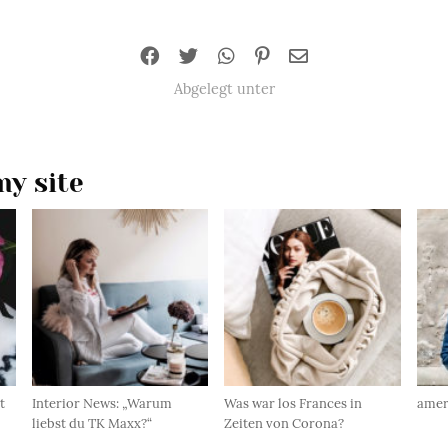
Abgelegt unter
y site
t
Interior News: „Warum
Was war los Frances in
amer
liebst du TK Maxx?“
Zeiten von Corona?