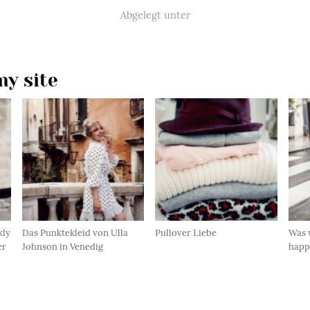
Abgelegt unter
y site
kly
Das Punktekleid von Ulla
Pullover Liebe
Was 
er
Johnson in Venedig
happ