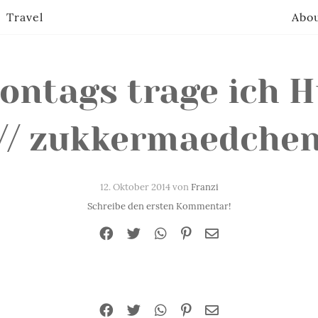
Travel
Abo
ontags trage ich H
// zukkermaedche
12. Oktober 2014 von
Franzi
Schreibe den ersten Kommentar!