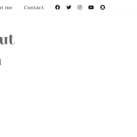
ut me
Contact
Facebook
Twitter
Instagram
YouTube
Snapchat
ut
n