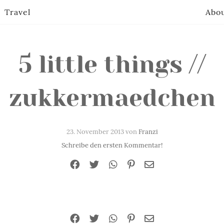
Travel
Abo
5 little things //
zukkermaedchen
23. November 2013 von
Franzi
Schreibe den ersten Kommentar!