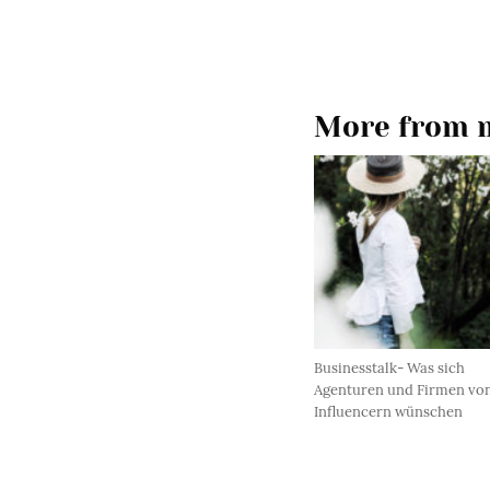
More from m
Businesstalk- Was sich
Agenturen und Firmen vo
Influencern wünschen