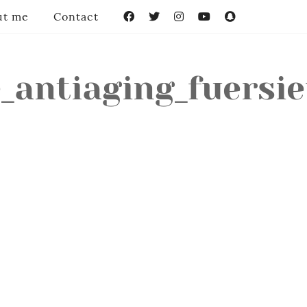
ut me
Contact
Facebook
Twitter
Instagram
YouTube
Snapchat
e_antiaging_fuersi