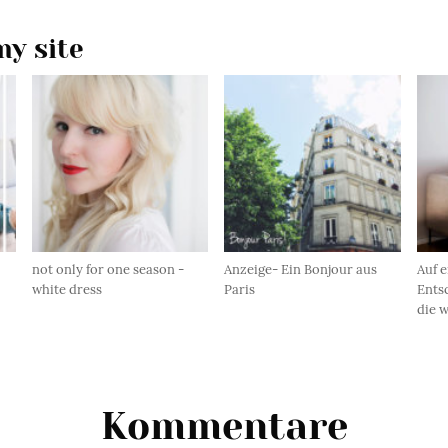
y site
not only for one season -
Anzeige- Ein Bonjour aus
Auf e
white dress
Paris
Ents
die w
Kommentare