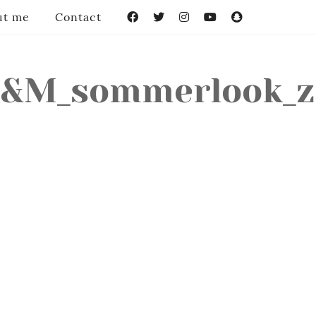
ut me
Contact
Facebook
Twitter
Instagram
YouTube
Snapchat
&M_sommerlook_za