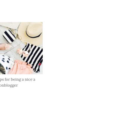
ps for being a nice a
ionblogger