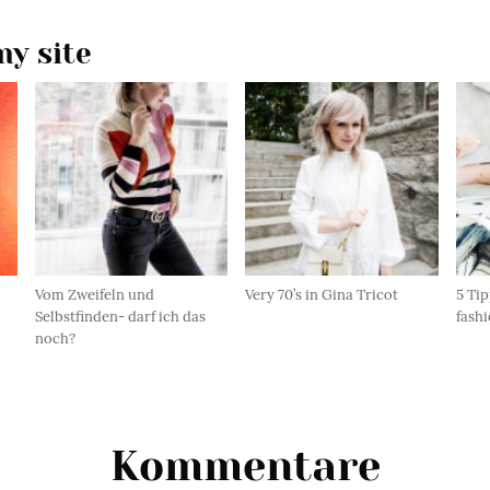
y site
Vom Zweifeln und
Very 70’s in Gina Tricot
5 Tip
Selbstfinden- darf ich das
fash
noch?
Kommentare