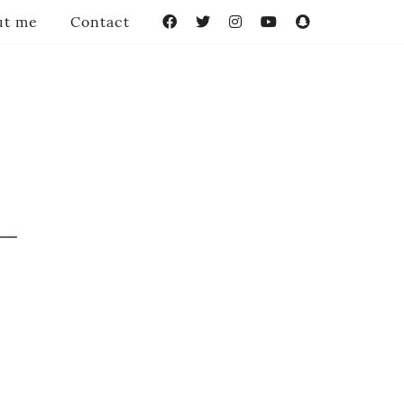
ut me
Contact
Facebook
Twitter
Instagram
YouTube
Snapchat
-