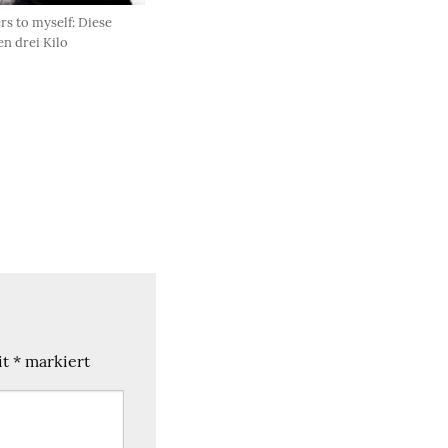
rs to myself: Diese
en drei Kilo
it
*
markiert