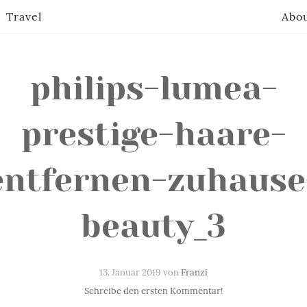
Travel
Abo
philips-lumea-
prestige-haare-
entfernen-zuhause
beauty_3
13. Januar 2019 von
Franzi
Schreibe den ersten Kommentar!