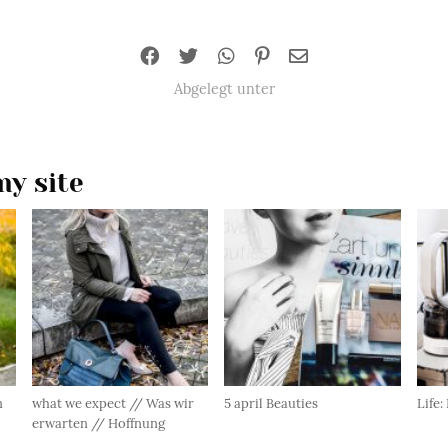
Abgelegt unter
y site
n
what we expect // Was wir
5 april Beauties
Life:
erwarten // Hoffnung