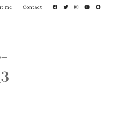
ut me
Contact
Facebook
Twitter
Instagram
YouTube
Snapchat
-
e-
_3