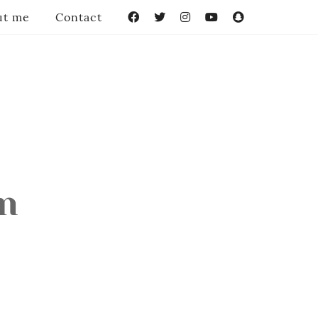
ut me
Contact
Facebook
Twitter
Instagram
YouTube
Snapchat
n