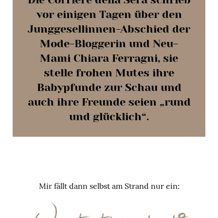
vor einigen Tagen über den
Junggesellinnen-Abschied der
Mode-Bloggerin und Neu-
Mami Chiara Ferragni, sie
stelle frohen Mutes ihre
Babypfunde zur Schau und
auch ihre Freunde seien „rund
und glücklich“.
Mir fällt dann selbst am Strand nur ein: