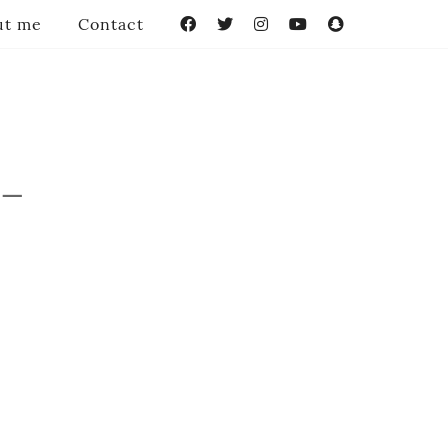
ut me
Contact
Facebook
Twitter
Instagram
YouTube
Snapchat
-