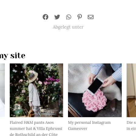
Abgelegt unter
y site
Flaired H&M pants Asos
My personal Instagram
Die 
summer hat & Villa Ephrussi
Gameover
in ei
de Rothschild an der Côte