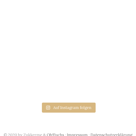
Auf Instagram folgen
© 2020 by Zukkerme &
Oh!Fuchs
·
Impressum
·
Datenschutzerklärung