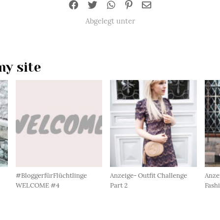
Abgelegt unter
y site
#BloggerfürFlüchtlinge
Anzeige- Outfit Challenge
Anze
WELCOME #4
Part 2
Fash