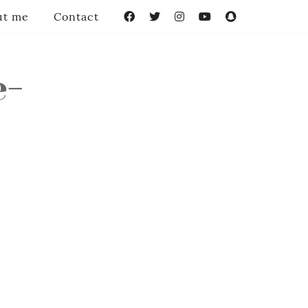
ut me
Contact
Facebook
Twitter
Instagram
YouTube
Snapchat
e-