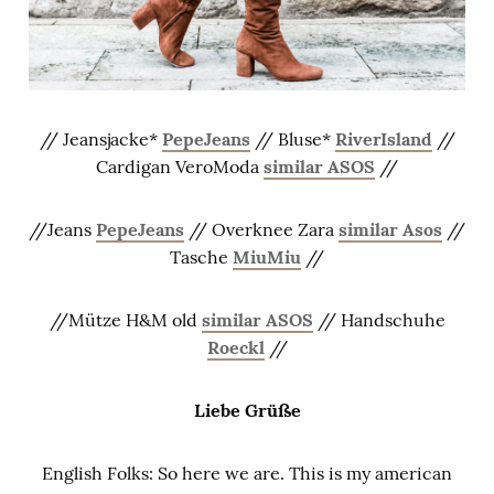
// Jeansjacke*
PepeJeans
// Bluse*
RiverIsland
//
Cardigan VeroModa
similar ASOS
//
//Jeans
PepeJeans
// Overknee Zara
similar Asos
//
Tasche
MiuMiu
//
//Mütze H&M old
similar ASOS
// Handschuhe
Roeckl
//
Liebe Grüße
English Folks: So here we are. This is my american