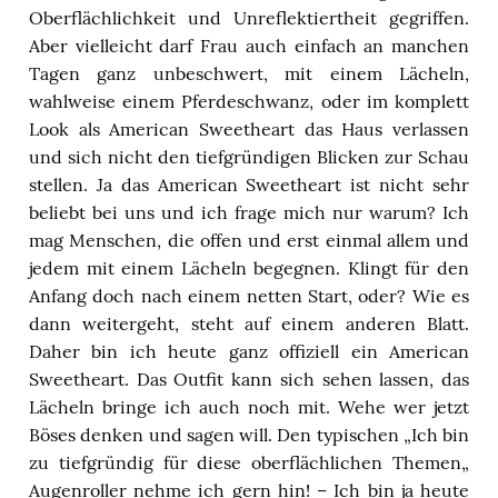
Oberflächlichkeit und
Unreflektiertheit
gegriffen.
Aber vielleicht darf Frau auch einfach an manchen
Tagen ganz unbeschwert, mit einem Lächeln,
wahlweise einem Pferdeschwanz, oder im komplett
Look als
American
Sweetheart
das Haus verlassen
und sich nicht den tiefgründigen Blicken zur Schau
stellen. Ja das
American
S
weetheart
ist nicht sehr
beliebt bei uns und ich frage mich nur warum? Ich
mag Menschen, die offen und erst einmal allem und
jedem mit einem Lächeln begegnen. Klingt für den
Anfang doch nach einem netten Start, oder? Wie es
dann weitergeht, steht auf einem anderen Blatt.
Daher bin ich heute ganz offiziell ein
American
Sweetheart.
Das Outfit kann sich sehen lassen, das
Lächeln bringe ich auch noch mit. Wehe wer jetzt
Böses denken und sagen will. Den typischen
„
Ich bin
zu tiefgründig für diese oberflächlichen Themen
„
Augenroller nehme ich gern hin! – Ich bin ja heute