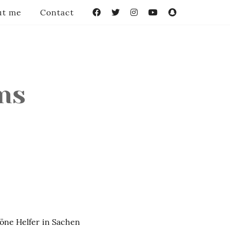
ut me
Contact
Facebook
Twitter
Instagram
YouTube
Snapchat
ons
höne Helfer in Sachen