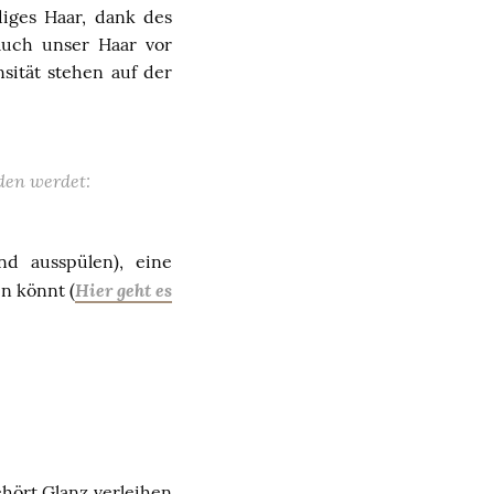
iges Haar, dank des
auch unser Haar vor
sität stehen auf der
nden werdet:
d ausspülen), eine
Hier geht es
n könnt (
ehört Glanz verleihen