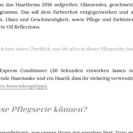
au das Haarthema 2016 aufgreifen: Glänzendes, geschmeid
gramms. Das soll dem Farbverlust entgegenwirken und 
. Glanz und Geschmeidigkeit, sowie Pflege und Farbinten
ie Oil Reflections.
ch kurz einen Überblick, was ihr alles in dieser Pflegereihe fi
Express Conditioner (30 Sekunden einwirken lassen un
nde Haarmaske und ein Haaröl, dass ihr vielseitig verwende
en Anwendungstipps).
ese Pflegserie können?
hervorbringen, was unsere Haare gut aussehen lässt. Dazu g