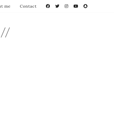
ut me
Contact
Facebook
Twitter
Instagram
YouTube
Snapchat
//