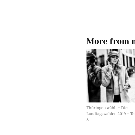
More from m
Thüringen wählt – Die
Landtagswahlen 2019 – Tei
3