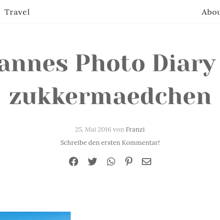
Travel
Abo
annes Photo Diary 
zukkermaedchen
25. Mai 2016 von
Franzi
Schreibe den ersten Kommentar!