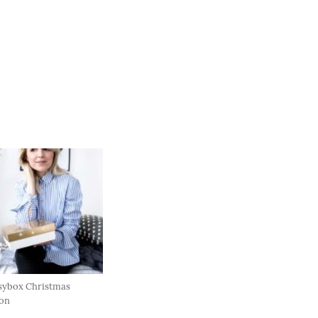
sybox Christmas
ion