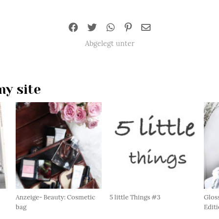
Abgelegt unter
y site
Anzeige- Beauty: Cosmetic
5 little Things #3
Glos
bag
Edit