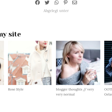
Abgelegt unter
y site
Rose Style
blogger thoughts // very
OOTD
very normal
Gela