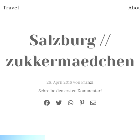
Travel
Abo
Salzburg //
zukkermaedchen
26. April 2016 von
Franzi
Schreibe den ersten Kommentar!